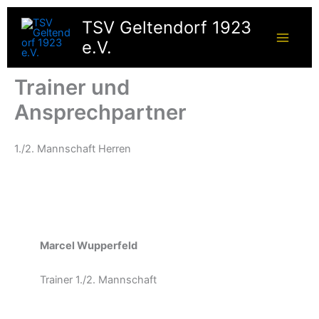
Zum
TSV Geltendorf 1923
Inhalt
springen
e.V.
Trainer und
Ansprechpartner
1./2. Mannschaft Herren
Marcel Wupperfeld
Trainer 1./2. Mannschaft