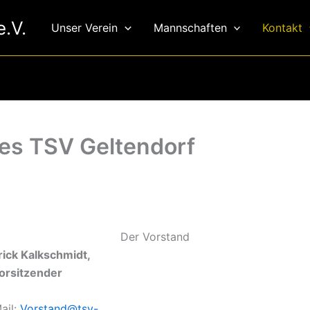
.V.
Unser Verein
Mannschaften
Kontakt
des TSV Geltendorf
Der Vorstand
rick Kalkschmidt,
Vorsitzender
ail:
Vorstand@tsv-