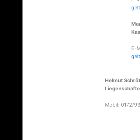
gel
Mar
Kas
E-M
gel
Helmut Schröt
Liegenschaft
Mobil: 0172/9