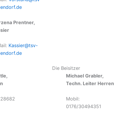
tendorf.de
zena Prentner,
sier
ail:
Kassier@tsv-
tendorf.de
Die Beisitzer
tle,
Michael Grabler,
en
Techn. Leiter Herren
328682
Mobil:
0176/30494351